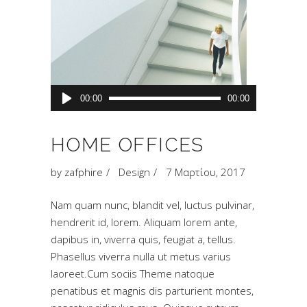
Πρόγραμμα
00:00
00:00
Αναπαραγωγής
Ήχου
HOME OFFICES
by
zafphire
Design
7 Μαρτίου, 2017
Nam quam nunc, blandit vel, luctus pulvinar,
hendrerit id, lorem. Aliquam lorem ante,
dapibus in, viverra quis, feugiat a, tellus.
Phasellus viverra nulla ut metus varius
laoreet.Cum sociis Theme natoque
penatibus et magnis dis parturient montes,