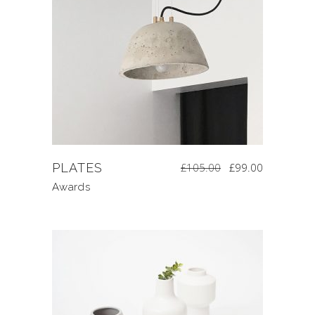
PLATES
£
105.00
£
99.00
Awards