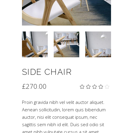
SIDE CHAIR
£
270.00
Βαθμο
2
με
4.00
από 5
Proin gravida nibh vel velit auctor aliquet.
με
Aenean sollicitudin, lorem quis bibendum
βάση
βαθμολογίες
auctor, nisi elit consequat ipsum, nec
πελάτη
sagittis sem nibh id elit. Duis sed odio sit
amet nibh vulputate cursus a sit amet