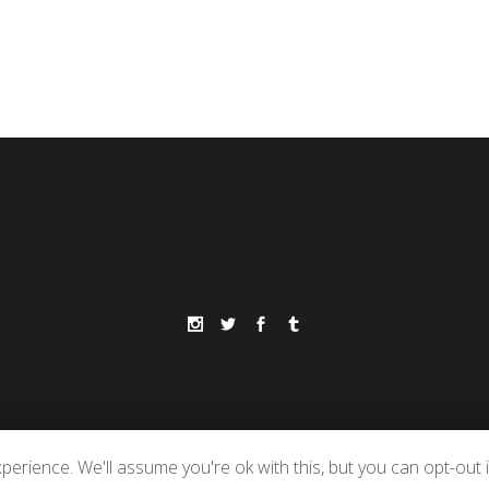
erience. We'll assume you're ok with this, but you can opt-out i