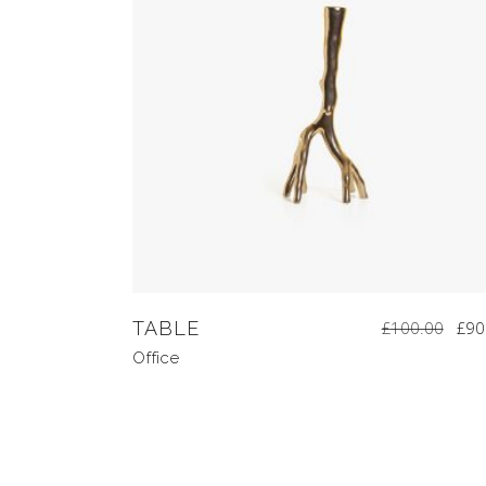
TABLE
£
100.00
£
90
Office