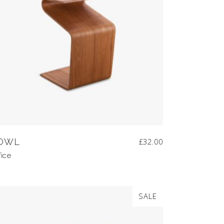
OWL
£
32.00
fice
SALE