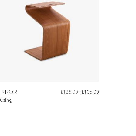
IRROR
£
125.00
£
105.00
using