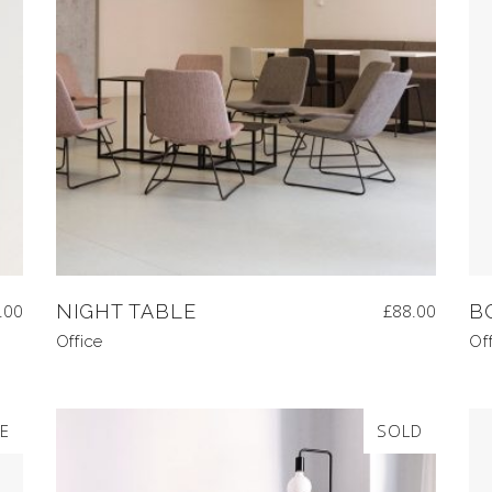
.00
NIGHT TABLE
£
88.00
B
Office
Of
E
SOLD