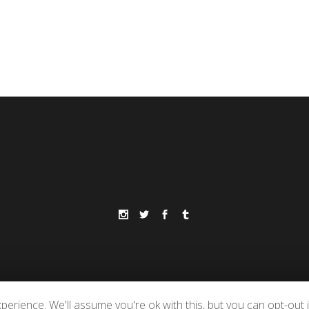
erience. We'll assume you're ok with this, but you can opt-out i